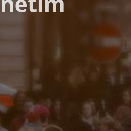
önetim